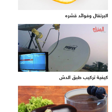
البرتقال وفوائد قشره
كيفية تركيب طبق الدش