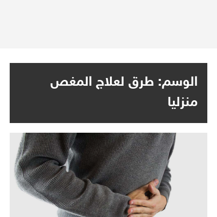
الوسم:
طرق لعلاج المغص
منزليا