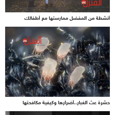
أنشطة من المفضل ممارستها مع أطفالك
حشرة عث الغبار..أضرارها وكيفية مكافحتها