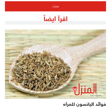
اقرأ ايضاً
فوائد اليانسون للمرأه