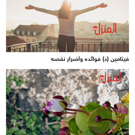
فيتامين (د) فوائده وأضرار نقصه