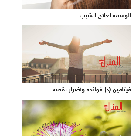
الوسمه لعلاج الشيب
فيتامين (د) فوائده وأضرار نقصه