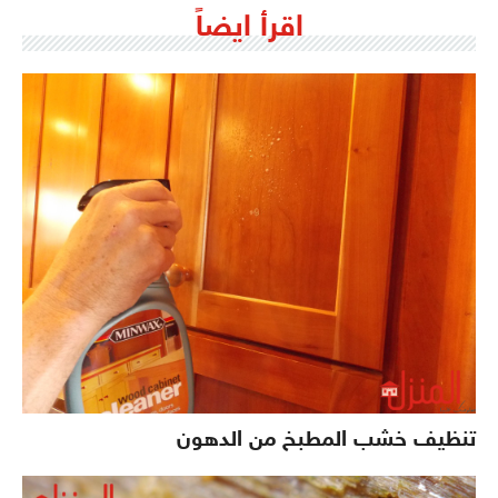
اقرأ ايضاً
تنظيف خشب المطبخ من الدهون