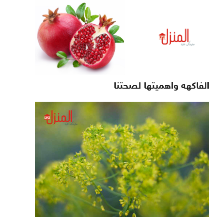
الفاكهه واهميتها لصحتنا