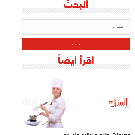
البحث
البحث
عن:
اقرأ ايضاً
وصفات طبخ مبتكرة ولذيذة