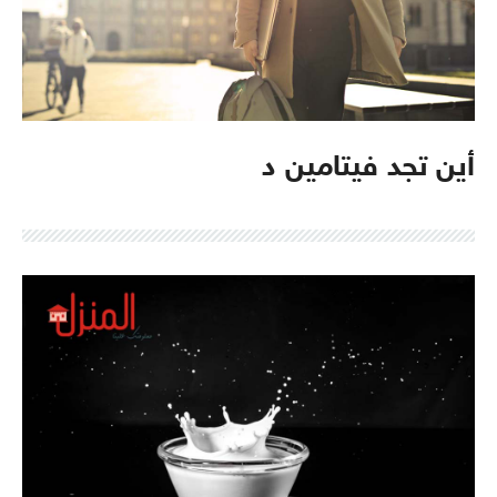
أين تجد فيتامين د