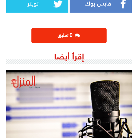
فايس بوك
تويتر
‫0 تعليق
إقرأ أيضا