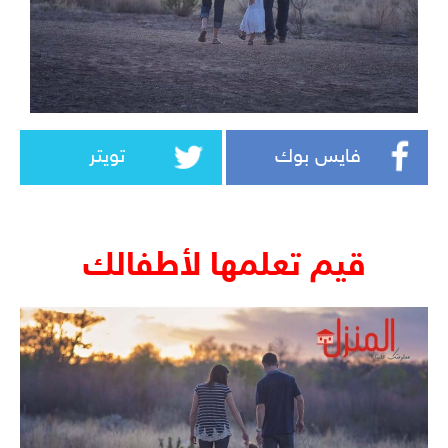
فايس بوك
تويتر
قيم تعلمها لأطفالك