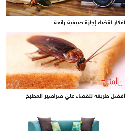
أفكار لقضاء إجازة صيفية رائعة
افضل طريقه للقضاء علي صراصير المطبخ