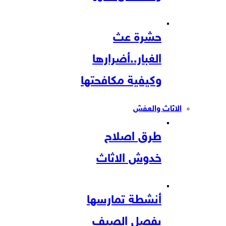
حشرة عث
الغبار..أضرارها
وكيفية مكافحتها
الاثاث والعفش
طرق اصلاح
خدوش الاثاث
أنشطة تمارسها
بفصل الصيف