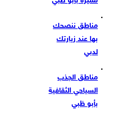
مميزة بأبو ظبي
مناطق ننصحك
بها عند زيارتك
لدبي
مناطق الجذب
السياحي الثقافية
بأبو ظبي