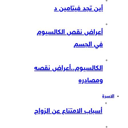
أين تجد فيتامين د
أعراض نقص الكالسيوم
في الجسم
الكالسيوم..أعراض نقصه
ومصادره
الاسرة
أسباب الامتناع عن الزواج