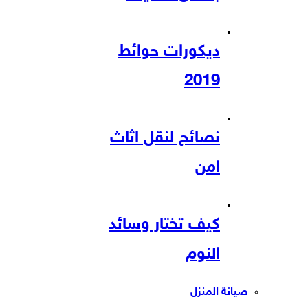
ديكورات حوائط
2019
نصائح لنقل اثاث
امن
كيف تختار وسائد
النوم
صيانة المنزل