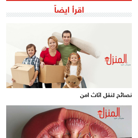
اقرأ ايضاً
نصائح لنقل اثاث امن