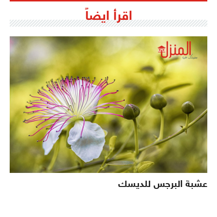
اقرأ ايضاً
عشبة البرجس للديسك