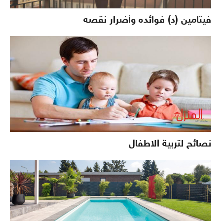
فيتامين (د) فوائده وأضرار نقصه
نصائح لتربية الاطفال