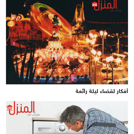
أفكار لقضاء ليلة رائعة