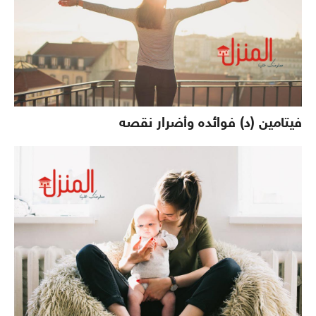
فيتامين (د) فوائده وأضرار نقصه