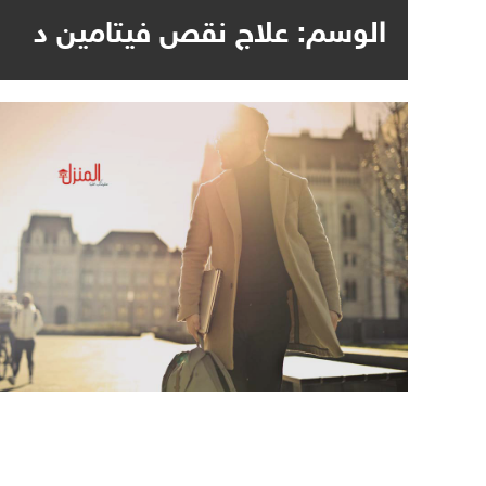
الوسم:
علاج نقص فيتامين د