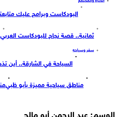
الحياه والمجتمع
البودكاست وبرامج عليك متابعته
ثمانية.. قصة نجاح للبودكاست العربي
م
سفر وسياحه
السياحة في الشارقة.. أين ت
مناطق سياحية مميزة بأبو ظبي
من
الوسم:
عبد الرحمن أبو مالح