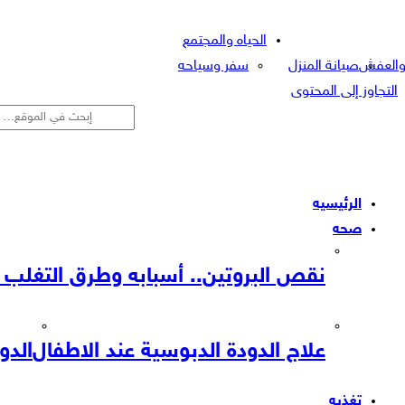
الحياه والمجتمع
 والعفش
صيانة المنزل
سفر وسياحه
التجاوز إلى المحتوى
الرئيسيه
صحه
نقص البروتين.. أسبابه وطرق التغلب 
علاج الدودة الدبوسية عند الاطفال
الدو
تغذيه