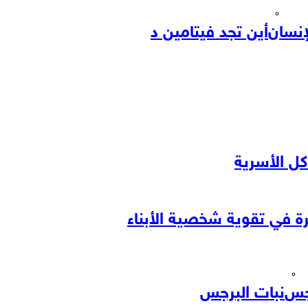
إنسان
أين تجد فيتامين د
ل الأسرية
رة في تقوية شخصية الأبناء
جس
نبات البرجس