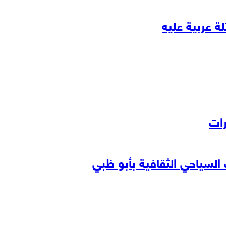
ة عربية عليه
رات
لسياحي الثقافية بأبو ظبي