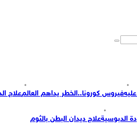
عليه
فيروس كورونا..الخطر يداهم العالم
علاج الد
دة الدبوسية
علاج ديدان البطن بالثوم