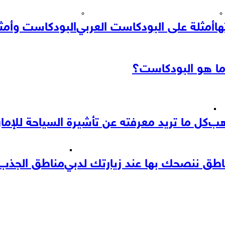
ا
أمثلة على البودكاست العربي
البودكاست وأمثل
ا هو البودكاست؟
ذهب
كل ما تريد معرفته عن تأشيرة السياحة للإما
اطق ننصحك بها عند زيارتك لدبي
مناطق الجذب ا