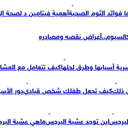
ا فوائد الثوم الصحية
أهمية فيتامين د لصحة ال
كالسيوم..أعراض نقصه ومصادره
رية أسبابها وطرق لحلها
كيف تتعامل مع المشاك
 ذلك
كيف تجعل طفلك شخص قيادي
دور الأس
لبرجس
اين توجد عشبة البرجس
ماهي عشبة البر