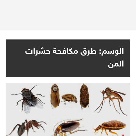
الوسم:
طرق مكافحة حشرات
المن