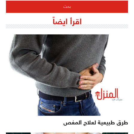
اقرأ ايضاً
طرق طبيعية لعلاج المغص