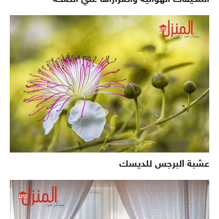
عشبة البرجس للديسك