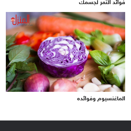
فوائد التمر لجسمك
الماغنسيوم وفوائده