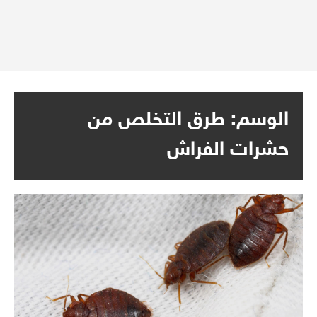
الوسم:
طرق التخلص من
حشرات الفراش