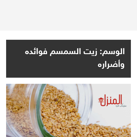
الوسم:
زيت السمسم فوائده
وأضراره