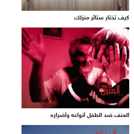
كيف تختار ستائر منزلك
العنف ضد الطفل أنواعه وأضراره