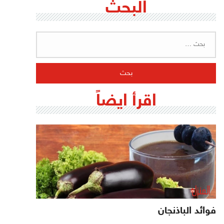
البحث
البحث
عن:
اقرأ ايضاً
فوائد الباذنجان