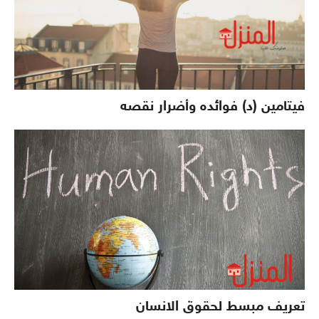
فيتامين (د) فوائده وأضرار نقصه
تعريف مبسط لحقوق الانسان