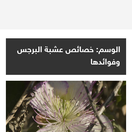
الوسم:
خصائص عشبة البرجس
وفوائدها