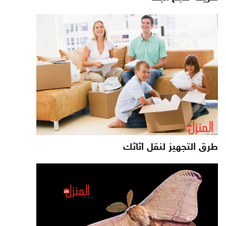
طرق التجهيز لنقل اثاثك