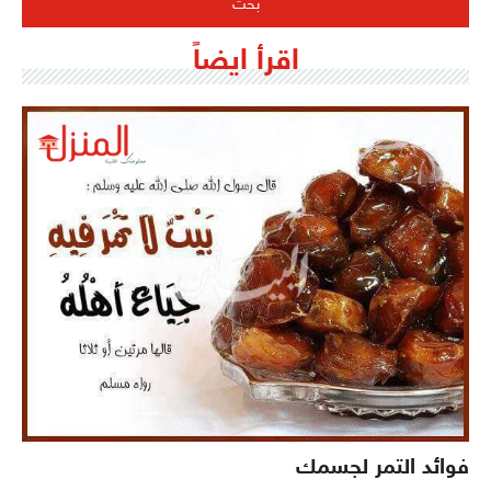
اقرأ ايضاً
فوائد التمر لجسمك